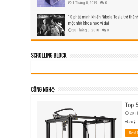
1 Tháng 8, 2019
0
10 phát minh khiến Nikola Tesla trở thàn
một nhà khoa học vĩ đại
28 Tháng 3, 2018
0
Scrolling Block
Công nghệ
Top 5
20 T
♦Lưu ý: 
Read 