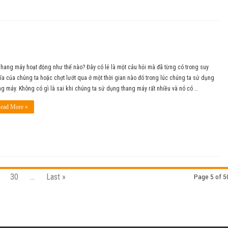
Thang máy hoạt động như thế nào? Đây có lẻ là một câu hỏi mà đã từng có trong suy
ĩa của chúng ta hoặc chợt lướt qua ở một thời gian nào đó trong lúc chúng ta sử dụng
ng máy. Không có gì là sai khi chúng ta sử dụng thang máy rất nhiều và nó có …
ead More »
30
...
Last »
Page 5 of 5