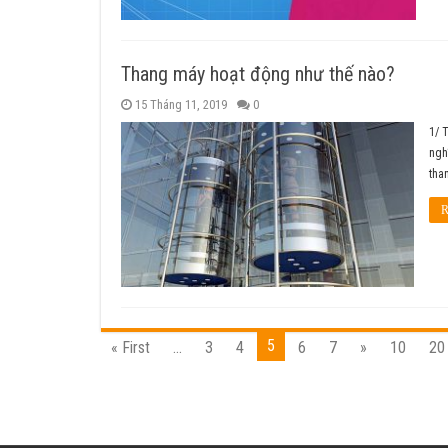
Thang máy hoạt động như thế nào?
15 Tháng 11, 2019
0
1/ 
ngh
tha
R
5
« First
...
3
4
6
7
»
10
20