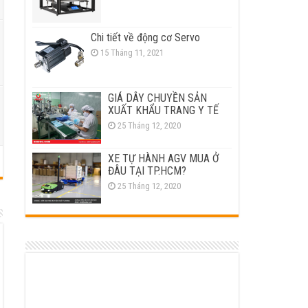
Chi tiết về động cơ Servo
15 Tháng 11, 2021
GIÁ DÂY CHUYỀN SẢN
XUẤT KHẨU TRANG Y TẾ
25 Tháng 12, 2020
XE TỰ HÀNH AGV MUA Ở
ĐÂU TẠI TP.HCM?
25 Tháng 12, 2020