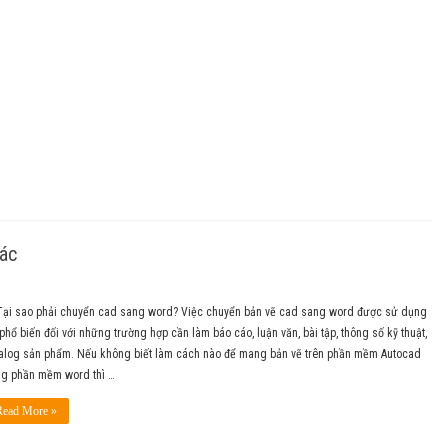
xác
Tại sao phải chuyển cad sang word? Việc chuyển bản vẽ cad sang word được sử dụng
 phổ biến đối với những trường hợp cần làm báo cáo, luận văn, bài tập, thông số kỹ thuật,
alog sản phẩm. Nếu không biết làm cách nào để mang bản vẽ trên phần mềm Autocad
g phần mềm word thì …
Read More »