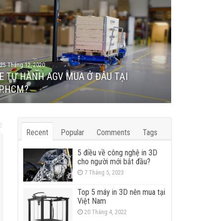
25 Tháng 12, 2020
4 Tháng 6, 2020
E TỰ HÀNH AGV MUA Ở ĐÂU TẠI
Hình Ảnh] Động cơ step hybrid servo 57 và
P.HCM?
river HBS507
Recent
Popular
Comments
Tags
5 điều về công nghệ in 3D
cho người mới bắt đầu?
7 Tháng 5, 2023
Top 5 máy in 3D nên mua tại
Việt Nam
20 Tháng 4, 2022