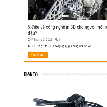
5 điều về công nghệ in 3D cho người mới b
đầu?
7 Tháng 5, 2023
0
1/ IN 3D là gì? In 3D là công nghệ gia công bồi đắt vật …
Read More »
Điện tử