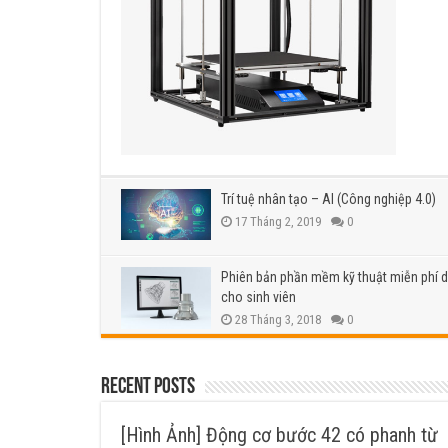
Trí tuệ nhân tạo – AI (Công nghiệp 4.0)
17 Tháng 2, 2019
0
Phiên bản phần mềm kỹ thuật miễn phí 
cho sinh viên
28 Tháng 3, 2018
0
Recent Posts
[Hình Ảnh] Động cơ bước 42 có phanh từ