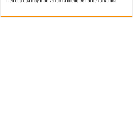
hiệu quả của máy móc và tạo ra những cơ hội để tối ưu hóa.