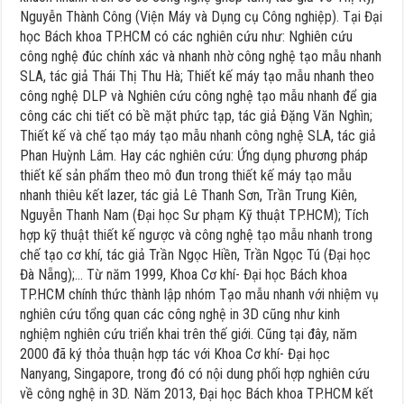
Nguyễn Thành Công (Viện Máy và Dụng cụ Công nghiệp). Tại Đại
học Bách khoa TP.HCM có các nghiên cứu như: Nghiên cứu
công nghệ đúc chính xác và nhanh nhờ công nghệ tạo mẫu nhanh
SLA, tác giả Thái Thị Thu Hà; Thiết kế máy tạo mẫu nhanh theo
công nghệ DLP và Nghiên cứu công nghệ tạo mẫu nhanh để gia
công các chi tiết có bề mặt phức tạp, tác giả Đặng Văn Nghìn;
Thiết kế và chế tạo máy tạo mẫu nhanh công nghệ SLA, tác giả
Phan Huỳnh Lâm. Hay các nghiên cứu: Ứng dụng phương pháp
thiết kế sản phẩm theo mô đun trong thiết kế máy tạo mẫu
nhanh thiêu kết lazer, tác giả Lê Thanh Sơn, Trần Trung Kiên,
Nguyễn Thanh Nam (Đại học Sư phạm Kỹ thuật TP.HCM); Tích
hợp kỹ thuật thiết kế ngược và công nghệ tạo mẫu nhanh trong
chế tạo cơ khí, tác giả Trần Ngọc Hiền, Trần Ngọc Tú (Đại học
Đà Nẵng);… Từ năm 1999, Khoa Cơ khí- Đại học Bách khoa
TP.HCM chính thức thành lập nhóm Tạo mẫu nhanh với nhiệm vụ
nghiên cứu tổng quan các công nghệ in 3D cũng như kinh
nghiệm nghiên cứu triển khai trên thế giới. Cũng tại đây, năm
2000 đã ký thỏa thuận hợp tác với Khoa Cơ khí- Đại học
Nanyang, Singapore, trong đó có nội dung phối hợp nghiên cứu
về công nghệ in 3D. Năm 2013, Đại học Bách khoa TP.HCM kết