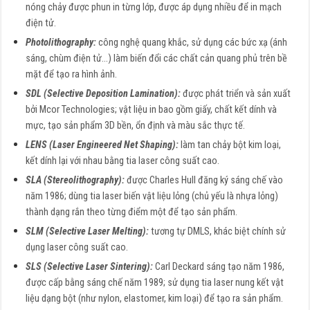
nóng chảy được phun in từng lớp, được áp dụng nhiều để in mạch
điện tử.
Photolithography:
công nghệ quang khắc, sử dụng các bức xạ (ánh
sáng, chùm điện tử…)
làm biến đổi các chất cản quang phủ trên bề
mặt để tạo ra hình ảnh.
SDL (Selective Deposition Lamination):
được phát triển và sản xuất
bởi Mcor Technologies; vật liệu in bao gồm giấy, chất kết dính và
mực, tạo sản phẩm 3D bền, ổn định và màu sắc thực tế.
LENS (Laser Engineered Net Shaping):
làm tan chảy bột kim loại,
kết dính lại với nhau bằng tia laser công suất cao.
SLA (Stereolithography):
được Charles Hull đăng ký sáng chế vào
năm 1986; dùng tia laser biến vật liệu lỏng (chủ yếu là nhựa lỏng)
thành dạng rắn theo từng điểm một để tạo sản phẩm.
SLM (Selective Laser Melting):
tương tự DMLS, khác biệt chính sử
dụng laser công suất cao.
SLS (Selective Laser Sintering):
Carl Deckard sáng tạo năm 1986,
được cấp bằng sáng chế năm 1989; sử dụng tia laser nung kết vật
liệu dạng bột (như nylon, elastomer, kim loại) để tạo ra sản phẩm.