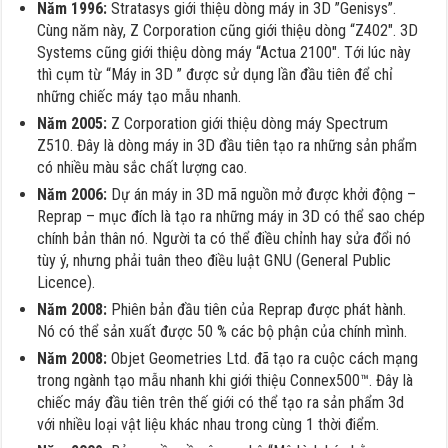
Năm 1996:
Stratasys giới thiệu dòng máy in 3D ”Genisys”.
Cùng năm này, Z Corporation cũng giới thiệu dòng “Z402″. 3D
Systems cũng giới thiệu dòng máy “Actua 2100″. Tới lúc này
thì cụm từ “Máy in 3D ” được sử dụng lần đầu tiên để chỉ
những chiếc máy tạo mẫu nhanh.
Năm 2005:
Z Corporation giới thiệu dòng máy Spectrum
Z510. Đây là dòng máy in 3D đầu tiên tạo ra những sản phẩm
có nhiều màu sắc chất lượng cao.
Năm 2006:
Dự án máy in 3D mã nguồn mở được khởi động –
Reprap – mục đích là tạo ra những máy in 3D có thể sao chép
chính bản thân nó. Người ta có thể điều chỉnh hay sửa đổi nó
tùy ý, nhưng phải tuân theo điều luật GNU (General Public
Licence).
Năm 2008:
Phiên bản đầu tiên của Reprap được phát hành.
Nó có thể sản xuất được 50 % các bộ phận của chính mình.
Năm 2008:
Objet Geometries Ltd. đã tạo ra cuộc cách mạng
trong ngành tạo mẫu nhanh khi giới thiệu Connex500™. Đây là
chiếc máy đầu tiên trên thế giới có thể tạo ra sản phẩm 3d
với nhiều loại vật liệu khác nhau trong cùng 1 thời điểm.