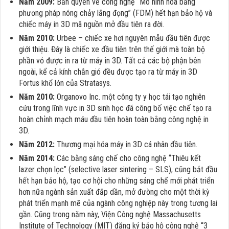
Năm 2009:
Bản quyền về công nghệ “Mô hình hóa bằng
phương pháp nóng chảy lắng đọng” (FDM) hết hạn bảo hộ và
chiếc máy in 3D mã nguồn mở đầu tiên ra đời.
Năm 2010:
Urbee – chiếc xe hơi nguyên mẫu đầu tiên được
giới thiệu. Đây là chiếc xe đầu tiên trên thế giới mà toàn bộ
phần vỏ được in ra từ máy in 3D. Tất cả các bộ phận bên
ngoài, kể cả kính chắn gió đều được tạo ra từ máy in 3D
Fortus khổ lớn của Stratasys.
Năm 2010:
Organovo Inc. một công ty y học tái tạo nghiên
cứu trong lĩnh vực in 3D sinh học đã công bố việc chế tạo ra
hoàn chỉnh mạch máu đầu tiên hoàn toàn bằng công nghệ in
3D.
Năm 2012:
Thương mại hóa máy in 3D cá nhân đầu tiên.
Năm 2014:
Các bằng sáng chế cho công nghệ “Thiêu kết
lazer chọn lọc” (selective laser sintering – SLS), cũng bắt đầu
hết hạn bảo hộ, tạo cơ hội cho những sáng chế mới phát triển
hơn nữa ngành sản xuất đắp dần, mở đường cho một thời kỳ
phát triển mạnh mẽ của ngành công nghiệp này trong tương lai
gần. Cũng trong năm này, Viện Công nghệ Massachusetts
Institute of Technology (MIT) đăng ký bảo hộ công nghệ “3