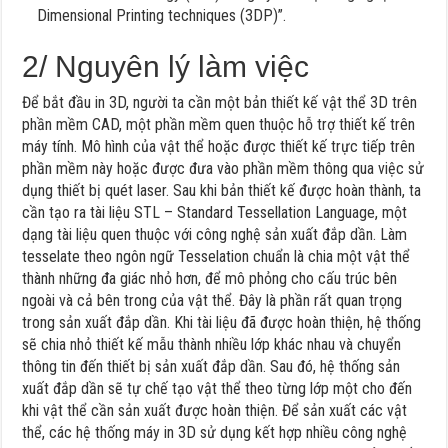
Dimensional Printing techniques (3DP)”.
2/ Nguyên lý làm việc
Để bắt đầu in 3D, người ta cần một bản thiết kế vật thể 3D trên
phần mềm CAD, một phần mềm quen thuộc hỗ trợ thiết kế trên
máy tính. Mô hình của vật thể hoặc được thiết kế trực tiếp trên
phần mềm này hoặc được đưa vào phần mềm thông qua việc sử
dụng thiết bị quét laser. Sau khi bản thiết kế được hoàn thành, ta
cần tạo ra tài liệu STL – Standard Tessellation Language, một
dạng tài liệu quen thuộc với công nghệ sản xuất đắp dần. Làm
tesselate theo ngôn ngữ Tesselation chuẩn là chia một vật thể
thành những đa giác nhỏ hơn, để mô phỏng cho cấu trúc bên
ngoài và cả bên trong của vật thể. Đây là phần rất quan trọng
trong sản xuất đắp dần. Khi tài liệu đã được hoàn thiện, hệ thống
sẽ chia nhỏ thiết kế mẫu thành nhiều lớp khác nhau và chuyển
thông tin đến thiết bị sản xuất đắp dần. Sau đó, hệ thống sản
xuất đắp dần sẽ tự chế tạo vật thể theo từng lớp một cho đến
khi vật thể cần sản xuất được hoàn thiện. Để sản xuất các vật
thể, các hệ thống máy in 3D sử dụng kết hợp nhiều công nghệ