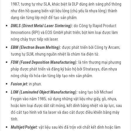
1987; tương tự như SLA, khác biệt là DLP dùng ánh sáng phổ thông
như đèn hồ quang biến vật liệu lỏng (chủ yếu là nhựa lỏng) thành
dạng rắn từng lớp một để tạo sản phẩm.
DMLS (Direct Metal Laser Sintering):
do Công ty Rapid Product
Innovations (RPI) và EOS GmbH phát triển; bột kim loại được làm
nóng chảy trực tiếp với laser.
EBM (Electron Beam Melting):
được phát triển bởi Công ty Arcam;
tương tự SLM, nhưng nguồn nhiệt là chùm tia điện tử.
FDM (Fused Deposition Manufacturing):
là tên thương mại phương
pháp được phát triển và đăng ký bảo hộ bởi Stratasys, đùn nhựa
nóng chảy rồi hóa rắn từng lớp tạo nên sản phẩm.
Fusion jet:
in phun.
LOM (Laminated Object Manufacturing):
sáng tạo bởi Michael
Feygin vào năm 1985; sử dụng những vật liệu như giấy, gỗ, nhựa,
hoặc kim loại được dát rất mỏng, kết dính bằng nhiệt và áp lực, sau
đó cắt tạo hình với tia laser và dao cắt được điều khiển bằng máy
tính.
Multijet/Polyjet:
vật liệu sau khi đã trộn với chất kết dính hoặc làm