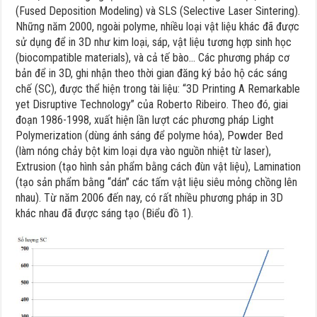
(Fused Deposition Modeling) và SLS (Selective Laser Sintering).
Những năm 2000, ngoài polyme, nhiều loại vật liệu khác đã được
sử dụng để in 3D như kim loại, sáp, vật liệu tương hợp sinh học
(biocompatible materials), và cả tế bào… Các phương pháp cơ
bản để in 3D, ghi nhận theo thời gian đăng ký bảo hộ các sáng
chế (SC), được thể hiện trong tài liệu: “3D Printing A Remarkable
yet Disruptive Technology” của Roberto Ribeiro. Theo đó, giai
đoạn 1986-1998, xuất hiện lần lượt các phương pháp Light
Polymerization (dùng ánh sáng để polyme hóa), Powder Bed
(làm nóng chảy bột kim loại dựa vào nguồn nhiệt từ laser),
Extrusion (tạo hình sản phẩm bằng cách đùn vật liệu), Lamination
(tạo sản phẩm bằng “dán” các tấm vật liệu siêu mỏng chồng lên
nhau). Từ năm 2006 đến nay, có rất nhiều phương pháp in 3D
khác nhau đã được sáng tạo (Biểu đồ 1).