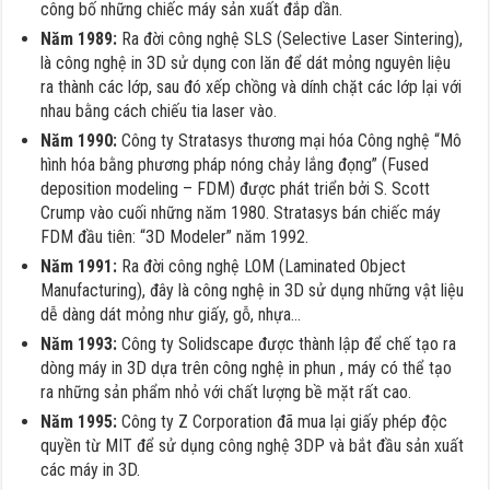
công bố những chiếc máy sản xuất đắp dần.
Năm 1989:
Ra đời công nghệ SLS (Selective Laser Sintering),
là công nghệ in 3D sử dụng con lăn để dát mỏng nguyên liệu
ra thành các lớp, sau đó xếp chồng và dính chặt các lớp lại với
nhau bằng cách chiếu tia laser vào.
Năm 1990:
Công ty Stratasys thương mại hóa Công nghệ “Mô
hình hóa bằng phương pháp nóng chảy lắng đọng” (Fused
deposition modeling – FDM) được phát triển bởi S. Scott
Crump vào cuối những năm 1980. Stratasys bán chiếc máy
FDM đầu tiên: “3D Modeler” năm 1992.
Năm 1991:
Ra đời công nghệ LOM (Laminated Object
Manufacturing), đây là công nghệ in 3D sử dụng những vật liệu
dễ dàng dát mỏng như giấy, gỗ, nhựa…
Năm 1993:
Công ty Solidscape được thành lập để chế tạo ra
dòng máy in 3D dựa trên công nghệ in phun , máy có thể tạo
ra những sản phẩm nhỏ với chất lượng bề mặt rất cao.
Năm 1995:
Công ty Z Corporation đã mua lại giấy phép độc
quyền từ MIT để sử dụng công nghệ 3DP và bắt đầu sản xuất
các máy in 3D.