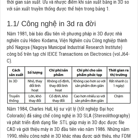
thời gian sản xuất. Ưu và nhược điểm khi sản xuất bằng in 3D so
với sản xuất truyền thống được thể hiện trong bảng 1.
1.1/ Công nghệ in 3d ra đời
Năm 1981, bài báo đầu tiên về phương pháp in 3D được nhà
nghiên cứu Hideo Kodama, Viện Nghiên cứu Công nghiệp thành
phố Nagoya (Nagoya Municipal Industrial Research Institute)
công bố trên tạp chí IEICE Transactions on Electronics (vol.J64-
C).
Năm 1984, Charles Hull, kỹ sư vật lý (tốt nghiệp Đại học
Colorado) đã sáng chế công nghệ in 3D SLA (Stereolithography)
và phát triển định dạng file .STL giúp máy in 3D đọc được file
CAD và giới thiệu máy in 3D đầu tiên vào năm 1986. Những năm
1990, nhiều công nghệ in 3D khác nhau được giới thiệu, như FDM