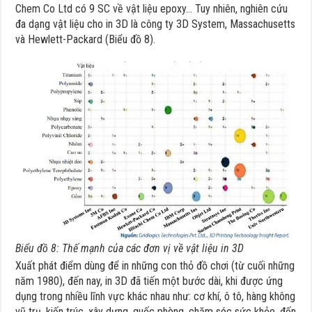
Chem Co Ltd có 9 SC về vật liệu epoxy… Tuy nhiên, nghiên cứu
đa dạng vật liệu cho in 3D là công ty 3D System, Massachusetts
và Hewlett-Packard (Biểu đồ 8).
Biểu đồ 8: Thế mạnh của các đơn vị về vật liệu in 3D
Xuất phát điểm dùng để in những con thỏ đồ chơi (từ cuối những
năm 1980), đến nay, in 3D đã tiến một bước dài, khi được ứng
dụng trong nhiều lĩnh vực khác nhau như: cơ khí, ô tô, hàng không
vũ trụ, kiến trúc, xây dựng, quốc phòng, chăm sóc sức khỏe, đến