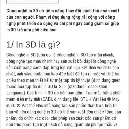
Công nghệ in 3D có tiềm năng thay đổi cách thức sản xuất
của con người. Phạm vi ứng dụng rộng rãi cộng với công
nghệ phát triển đa dạng và chi phí ngày càng giảm sẽ giúp
in 3D trở nên phổ biến hơn.
1/ In 3D là gì?
Công nghệ in 3D (còn gọi là công nghệ in 3D tạo mẫu nhanh,
công nghệ tạo mẫu nhanh hay sản xuất bồi đắp) là công nghệ
sản xuất bằng cách đắp từng lớp vật liệu, kết dính với nhau nhờ
nhiệt, ánh sáng hoặc loại keo đặc biệt để tạo ra một vật thể ba
chiều theo mẫu thiết kế từ một tập tin kỹ thuật (định dạng quen
thuộc của tập tin để in 3D là .STL (standard Tessellation
Language). Quá trình in 3D cơ bản bao gồm: Tạo mẫu bằng phần
mềm trên máy tính (CAD), định dạng file .STL + Vật liệu ® Máy
in 3D ® Vật thể Nhờ khả năng tạo sản phẩm thật trực tiếp từ
bản vẽ nên công nghệ in 3D có thể sản xuất đơn chiếc từng sản
phẩm, độ chính xác cao, cho phép sản xuất các sản phẩm có
cấu trúc phức tạp một cách dễ dàng, giảm chi phí tạo mẫu và