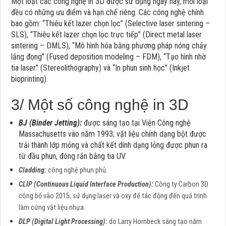
Một loạt các công nghệ in 3D được sử dụng ngày nay, mỗi loại
đều có những ưu điểm và hạn chế riêng. Các công nghệ chính
bao gồm: “Thiêu kết lazer chọn lọc” (Selective laser sintering –
SLS), “Thiêu kết lazer chọn lọc trực tiếp” (Direct metal laser
sintering – DMLS), “Mô hình hóa bằng phương pháp nóng chảy
lắng đọng” (Fused deposition modeling – FDM), “Tạo hình nhờ
tia laser” (Stereolithography) và “In phun sinh học” (Inkjet
bioprinting).
3/ Một số công nghệ in 3D
BJ (Binder Jetting):
được sáng tạo tại Viện Công nghệ
Massachusetts vào năm 1993; vật liệu chính dạng bột được
trải thành lớp mỏng và chất kết dính dạng lỏng được phun ra
từ đầu phun, đóng rắn bằng tia UV.
Cladding:
công nghệ phun phủ.
CLIP (Continuous Liquid Interface Production):
Công ty Carbon 3D
công bố vào 2015; sử dụng laser và oxy để tác động đến quá trình
làm cứng vật liệu nhựa.
DLP (Digital Light Processing):
do Larry Hornbeck sáng tạo năm