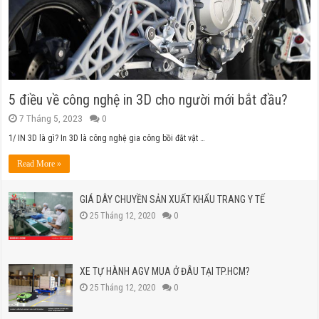
5 điều về công nghệ in 3D cho người mới bắt đầu?
7 Tháng 5, 2023
0
1/ IN 3D là gì? In 3D là công nghệ gia công bồi đắt vật …
Read More »
GIÁ DÂY CHUYỀN SẢN XUẤT KHẨU TRANG Y TẾ
25 Tháng 12, 2020
0
XE TỰ HÀNH AGV MUA Ở ĐÂU TẠI TP.HCM?
25 Tháng 12, 2020
0