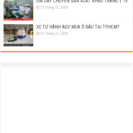
GIÁ DÂY CHUYỀN SẢN XUẤT KHẨU TRANG Y TẾ
25 Tháng 12, 2020
XE TỰ HÀNH AGV MUA Ở ĐÂU TẠI TP.HCM?
25 Tháng 12, 2020