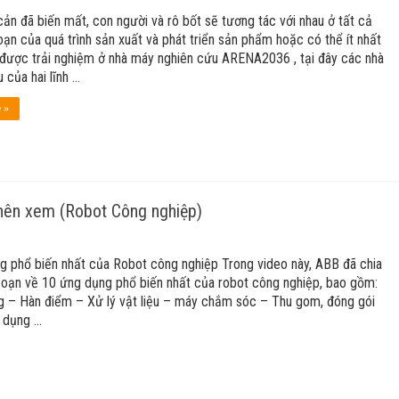
ản đã biến mất, con người và rô bốt sẽ tương tác với nhau ở tất cả
oạn của quá trình sản xuất và phát triển sản phẩm hoặc có thể ít nhất
 được trải nghiệm ở nhà máy nghiên cứu ARENA2036 , tại đây các nhà
 của hai lĩnh …
 »
 nên xem (Robot Công nghiệp)
g phổ biến nhất của Robot công nghiệp Trong video này, ABB đã chia
soạn về 10 ứng dụng phổ biến nhất của robot công nghiệp, bao gồm:
g – Hàn điểm – Xử lý vật liệu – máy chắm sóc – Thu gom, đóng gói
g dụng …