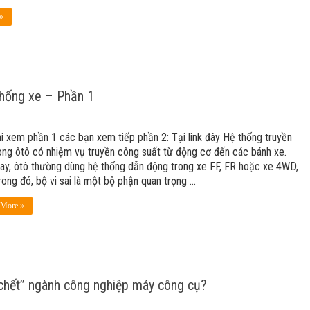
»
 thống xe – Phần 1
i xem phần 1 các bạn xem tiếp phần 2: Tại link đây Hệ thống truyền
ong ôtô có nhiệm vụ truyền công suất từ động cơ đến các bánh xe.
ay, ôtô thường dùng hệ thống dẫn động trong xe FF, FR hoặc xe 4WD,
ong đó, bộ vi sai là một bộ phận quan trọng …
 More »
t chết” ngành công nghiệp máy công cụ?