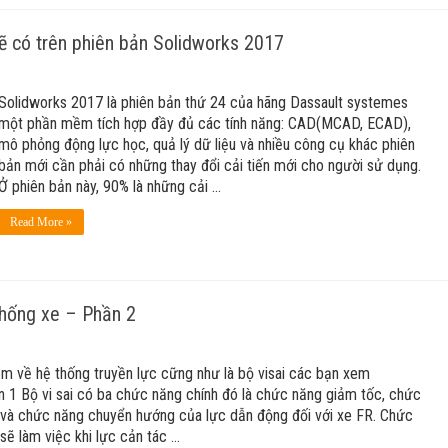
sẽ có trên phiên bản Solidworks 2017
Solidworks 2017 là phiên bản thứ 24 của hãng Dassault systemes
một phần mềm tích hợp đầy đủ các tính năng: CAD(MCAD, ECAD),
mô phỏng động lực học, quả lý dữ liệu và nhiều công cụ khác phiên
bản mới cần phải có những thay đổi cải tiến mới cho người sử dụng.
Ở phiên bản này, 90% là những cải …
Read More »
 thống xe – Phần 2
êm về hệ thống truyền lực cững như là bộ visai các bạn xem
n 1 Bộ vi sai có ba chức năng chính đó là chức năng giảm tốc, chức
i và chức năng chuyển hướng của lực dẫn động đối với xe FR. Chức
 sẽ làm việc khi lực cản tác …