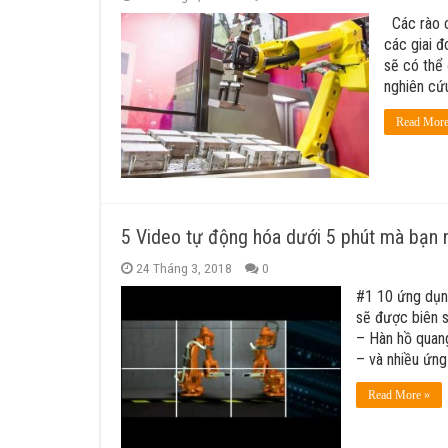
Các rào c
các giai đ
sẽ có thể
nghiên cứu
Read More
5 Video tự động hóa dưới 5 phút mà bạn
24 Tháng 3, 2018
0
#1 10 ứng dụn
sẽ được biên 
– Hàn hồ quan
– và nhiều ứn
Read More »