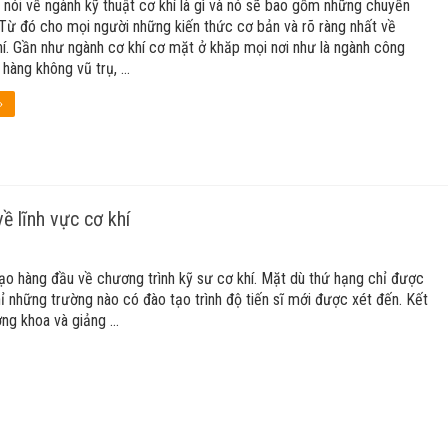
y nói về ngành kỹ thuật cơ khí là gì và nó sẽ bao gồm những chuyền
 Từ đó cho mọi người những kiến thức cơ bản và rõ ràng nhất về
í. Gần như ngành cơ khí cơ mặt ở khăp mọi nơi như là ngành công
 hàng không vũ trụ, …
»
ề lĩnh vực cơ khí
tạo hàng đầu về chương trình kỹ sư cơ khí. Mặt dù thứ hạng chỉ được
ỉ những trường nào có đào tạo trình độ tiến sĩ mới được xét đến. Kết
ởng khoa và giảng …