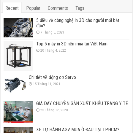
Recent
Popular
Comments
Tags
5 điều về công nghệ in 3D cho người mới bắt
đầu?
7 Tháng 5, 2023
Top 5 máy in 3D nên mua tại Việt Nam
20 Tháng 4, 2022
Chi tiết về động cơ Servo
15 Tháng 11, 2021
GIÁ DÂY CHUYỀN SẢN XUẤT KHẨU TRANG Y TẾ
25 Tháng 12, 2020
XE TỰ HÀNH AGV MUA Ở ĐÂU TẠI TP.HCM?