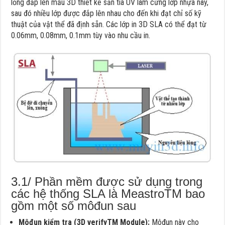
lỏng đắp lên mẫu 3D thiết kế sẵn tia UV làm cứng lớp nhựa này,
sau đó nhiều lớp được đắp lên nhau cho đến khi đạt chỉ số kỹ
thuật của vật thể đã định sẵn. Các lớp in 3D SLA có thể đạt từ
0.06mm, 0.08mm, 0.1mm tùy vào nhu cầu in.
3.1/ Phần mềm được sử dụng trong
các hệ thống SLA là MeastroTM bao
gồm một số môđun sau
Môđun kiểm tra (3D verifyTM Module):
Môđun này cho