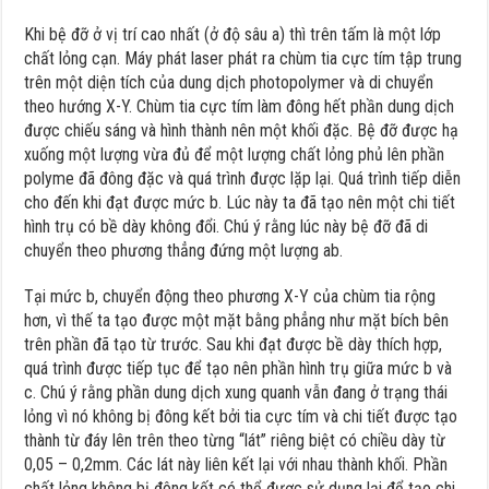
Khi bệ đỡ ở vị trí cao nhất (ở độ sâu a) thì trên tấm là một lớp
chất lỏng cạn. Máy phát laser phát ra chùm tia cực tím tập trung
trên một diện tích của dung dịch photopolymer và di chuyển
theo hướng X-Y. Chùm tia cực tím làm đông hết phần dung dịch
được chiếu sáng và hình thành nên một khối đặc. Bệ đỡ được hạ
xuống một lượng vừa đủ để một lượng chất lỏng phủ lên phần
polyme đã đông đặc và quá trình được lặp lại. Quá trình tiếp diễn
cho đến khi đạt được mức b. Lúc này ta đã tạo nên một chi tiết
hình trụ có bề dày không đổi. Chú ý rằng lúc này bệ đỡ đã di
chuyển theo phương thẳng đứng một lượng ab.
Tại mức b, chuyển động theo phương X-Y của chùm tia rộng
hơn, vì thế ta tạo được một mặt bằng phẳng như mặt bích bên
trên phần đã tạo từ trước. Sau khi đạt được bề dày thích hợp,
quá trình được tiếp tục để tạo nên phần hình trụ giữa mức b và
c. Chú ý rằng phần dung dịch xung quanh vẫn đang ở trạng thái
lỏng vì nó không bị đông kết bởi tia cực tím và chi tiết được tạo
thành từ đáy lên trên theo từng “lát” riêng biệt có chiều dày từ
0,05 – 0,2mm. Các lát này liên kết lại với nhau thành khối. Phần
chất lỏng không bị đông kết có thể được sử dụng lại để tạo chi