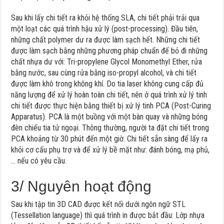
Sau khi lấy chi tiết ra khỏi hệ thống SLA, chi tiết phải trải qua
một loạt các quá trình hậu xử lý (post-processing). Đầu tiên,
những chất polymer dư ra được làm sạch hết. Những chi tiết
được làm sạch bằng những phương pháp chuẩn để bỏ đi những
chất nhựa dư với: Tri-propylene Glycol Monomethyl Ether, rửa
bằng nước, sau cùng rửa bằng iso-propyl alcohol, và chi tiết
được làm khô trong không khí. Do tia laser không cung cấp đủ
năng lượng để xử lý hoàn toàn chi tiết, nên ở quá trình xử lý tinh
chi tiết được thực hiện bằng thiết bị xử lý tinh PCA (Post-Curing
Apparatus). PCA là một buồng với một bàn quay và những bóng
đèn chiếu tia tử ngoại. Thông thường, người ta đặt chi tiết trong
PCA khoảng từ 30 phút đến một giờ. Chi tiết sẵn sàng để lấy ra
khỏi cơ cấu phụ trợ và để xử lý bề mặt như: đánh bóng, mạ phủ,
… nếu có yêu cầu.
3/ Nguyên hoạt động
Sau khi tập tin 3D CAD được kết nối dưới ngôn ngữ STL
(Tessellation language) thì quá trình in được bắt đầu: Lớp nhựa