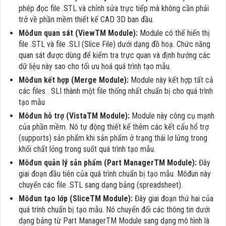
phép đọc file .STL và chỉnh sửa trực tiếp mà không cần phải
trở về phần mềm thiết kế CAD 3D ban đầu.
Môđun quan sát (ViewTM Module):
Module có thể hiển thị
file .STL và file .SLI (Slice File) dưới dạng đồ hoạ. Chức năng
quan sát được dùng để kiểm tra trực quan và định hướng các
dữ liệu này sao cho tối ưu hoá quá trình tạo mẫu.
Môđun kết hợp (Merge Module):
Module này kết hợp tất cả
các files . SLI thành một file thống nhất chuẩn bị cho quá trình
tạo mẫu
Môđun hỗ trợ (VistaTM Module):
Module này công cụ mạnh
của phần mềm. Nó tự động thiết kế thêm các kết cấu hổ trợ
(supports) sản phẩm khi sản phẩm ở trạng thái lơ lửng trong
khối chất lỏng trong suốt quá trình tạo mẫu.
Môđun quản lý sản phẩm (Part ManagerTM Module):
Đây
giai đoạn đầu tiên của quá trình chuẩn bị tạo mẫu. Môđun này
chuyển các file .STL sang dạng bảng (spreadsheet).
Môđun tạo lớp (SliceTM Module):
Đây giai đoạn thứ hai của
quá trình chuẩn bị tạo mẫu. Nó chuyển đổi các thông tin dưới
dạng bảng từ Part ManagerTM Module sang dạng mô hình là