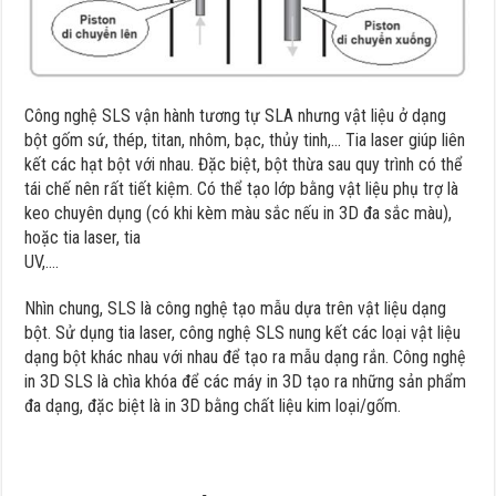
Công nghệ SLS vận hành tương tự SLA nhưng vật liệu ở dạng
bột gốm sứ, thép, titan, nhôm, bạc, thủy tinh,… Tia laser giúp liên
kết các hạt bột với nhau. Đặc biệt, bột thừa sau quy trình có thể
tái chế nên rất tiết kiệm. Có thể tạo lớp bằng vật liệu phụ trợ là
keo chuyên dụng (có khi kèm màu sắc nếu in 3D đa sắc màu),
hoặc tia laser, tia
UV,….
Nhìn chung, SLS là công nghệ tạo mẫu dựa trên vật liệu dạng
bột. Sử dụng tia laser, công nghệ SLS nung kết các loại vật liệu
dạng bột khác nhau với nhau để tạo ra mẫu dạng rắn. Công nghệ
in 3D SLS là chìa khóa để các máy in 3D tạo ra những sản phẩm
đa dạng, đặc biệt là in 3D bằng chất liệu kim loại/gốm.