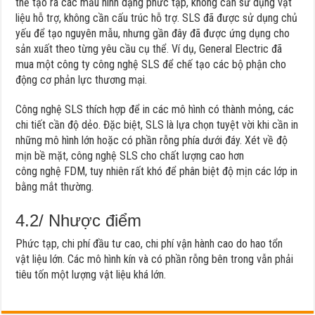
thể tạo ra các mẫu hình dạng phức tạp, không cần sử dụng vật
liệu hỗ trợ, không cần cấu trúc hỗ trợ. SLS đã được sử dụng chủ
yếu để tạo nguyên mẫu, nhưng gần đây đã được ứng dụng cho
sản xuất theo từng yêu cầu cụ thể. Ví dụ, General Electric đã
mua một công ty công nghệ SLS để chế tạo các bộ phận cho
động cơ phản lực thương mại.
Công nghệ SLS thích hợp để in các mô hình có thành mỏng, các
chi tiết cần độ dẻo. Đặc biệt, SLS là lựa chọn tuyệt vời khi cần in
những mô hình lớn hoặc có phần rỗng phía dưới đáy. Xét về độ
mịn bề mặt, công nghệ SLS cho chất lượng cao hơn
công nghệ FDM, tuy nhiên rất khó để phân biệt độ mịn các lớp in
bằng mắt thường.
4.2/ Nhược điểm
Phức tạp, chi phí đầu tư cao, chi phí vận hành cao do hao tổn
vật liệu lớn. Các mô hình kín và có phần rỗng bên trong vẫn phải
tiêu tốn một lượng vật liệu khá lớn.