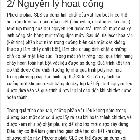
2/ Nguyên lý hoạt động
Phương pháp SLS sử dụng tính chất của vật liệu bột là có thể
hóa rắn dưới tác dụng của nhiệt (như nylon, elastomer, kim loại).
Một lớp mỏng của bột nguyên liệu được trải trên bề mặt của xy
lanh công tác bằng một trống định mức. Sau đó, tia laser hóa rắn
(kết tinh) phần bột nằm trong đường biên của mặt cắt không
thực sự làm chảy chất bột), làm cho chúng dính chặt ở những
chỗ có bề mặt tiếp xúc. Trong một số trường hợp, quá trình nung
chảy hoàn toàn hạt bột vật liệu được áp dụng. Quá trình kết tinh
có thể được điều khiển tương tự như quá trình polymer hoá
trong phương pháp tạo hình lập thể SLA. Sau đó xy lanh hạ
xuống một khoảng cách bằng độ dày lớp kế tiếp, bột nguyên liệu
được đưa vào và quá trình được lặp lại cho đến khi chi tiết được
hoàn thành.
Trong quá trình chế tạo, những phần vật liệu không nằm trong
đường bao mặt cắt sẽ được lấy ra sau khi hoàn thành chi tiết, và
được xem như bộ phận phụ trợ để cho lớp mới được xây dựng.
Điều này có thể làm giảm thời gian chế tạo chi tiết khi dùng
phương pháp này. Phương pháp SLS có thể được áp dụng với